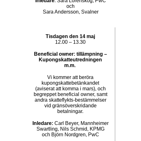
Inledare
: Sara Lörenskog, PwC
och
Sara Andersson, Svalner
Tisdagen den 14 maj
12.00 – 13.30
Beneficial owner: tillämpning –
Kupongskatteutredningen
m.m.
Vi kommer att beröra
kupongskattebetänkandet
(aviserat att komma i mars), och
begreppet beneficial owner, samt
andra skatteflykts-bestämmelser
vid gränsöverskridande
betalningar.
Inledare:
Carl Beyer, Mannheimer
Swartling, Nils Schmid, KPMG
och Björn Nordgren, PwC