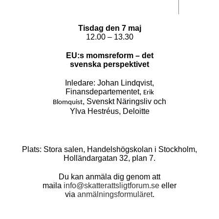
Tisdag den 7 maj
12.00 – 13.30
EU:s momsreform – det
svenska perspektivet
Inledare: Johan Lindqvist,
Finansdepartementet,
Erik
, Svenskt Näringsliv och
Blomquist
Ylva Hestréus, Deloitte
Plats: Stora salen, Handelshögskolan i Stockholm,
Holländargatan 32, plan 7.
Du kan anmäla dig genom att
maila
info@skatterattsligtforum.se
eller
via
anmälningsformuläret
.