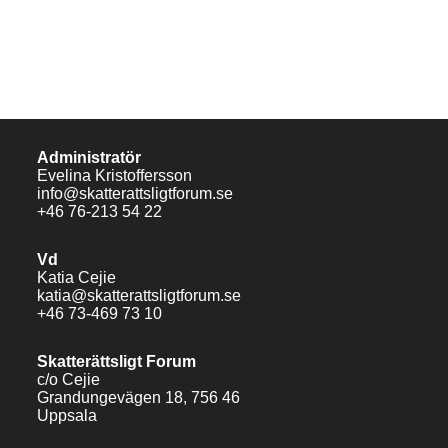
Administratör
Evelina Kristoffersson
info@skatterattsligtforum.se
+46 76-213 54 22​
Vd
Katia Cejie
katia@skatterattsligtforum.se
+46 73-469 73 10​
Skatterättsligt Forum
c/o Cejie
Grandungevägen 18, 756 46
Uppsala