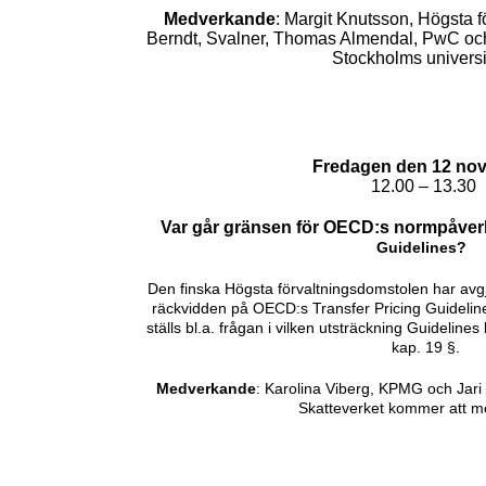
Medverkande
: Margit Knutsson, Högsta f
Berndt, Svalner, Thomas Almendal, PwC och
Stockholms univers
Fredagen den 12 no
12.00 – 13.30
Var går gränsen för OECD:s normpåve
Guidelines?
Den finska Högsta förvaltningsdomstolen har
avg
räckvidden
på OECD:s Transfer Pricing Guideline
ställs bl.a. frågan i vilken
utsträckning Guidelines
kap. 19 §.
Medverkande
: Karolina Viberg, KPMG och Jari
Skatteverket
kommer att 