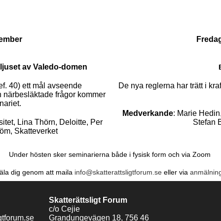
cember
Freda
 ljuset av Valedo-domen
E
f. 40) ett mål avseende
De nya reglerna har trätt i kraf
ch närbesläktade frågor kommer
nariet.
Medverkande
: Marie Hedi
itet, Lina Thörn, Deloitte, Per
Stefan B
öm, Skatteverket
Under hösten sker seminarierna både i fysisk form och via Zoom
la dig genom att maila
info@skatterattsligtforum.se
eller via
anmälning
Skatterättsligt Forum
c/o Cejie
gtforum.se
Grandungevägen 18, 756 46