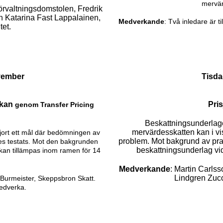
mervär
örvaltningsdomstolen, Fredrik
 Katarina Fast Lappalainen,
Medverkande
: Två inledare är 
itet.
vember
Tisd
rkan
Pris
genom Transfer Pricing
Beskattningsunderlag
mervärdesskatten kan i vis
jort ett mål där bedömningen av
problem. Mot bakgrund av praxi
s testats.
Mot den bakgrunden
beskattningsunderlag vid p
 kan tillämpas inom ramen
för 14
Medverkande
: Martin Carls
Lindgren Zucc
Burmeister, Skeppsbron Skatt.
medverka.