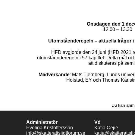
Onsdagen den 1 de
12.00 – 13.30
Utomståenderegeln – aktuella frågor i
HFD avgjorde den 24 juni (HFD 2021 re
utomståenderegeln i 57 kapitlet. Detta mål o
att diskuteras på semi
Medverkande
: Mats Tjernberg, Lunds univers
Holstad, EY och Thomas Karlstr
Du kan anmä
Administratör
Vd
Evelina Kristoffersson
Katia Cejie
info@skatterattsligtforum.se
katia@skatterattsli