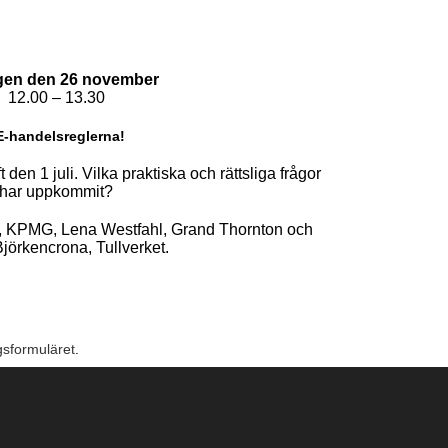
gen den 26 november
12.00 – 13.30
-handelsreglerna!
t den 1 juli. Vilka praktiska och rättsliga frågor
har uppkommit?
n, KPMG, Lena Westfahl, Grand Thornton och
jörkencrona, Tullverket.
sformuläret
.