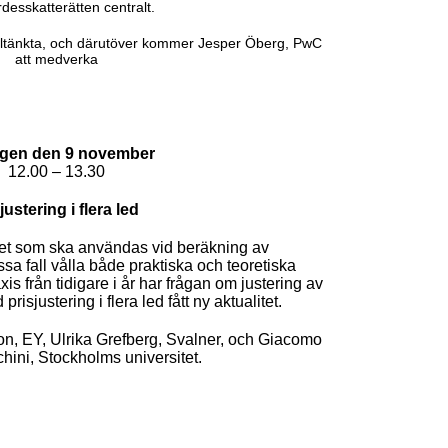
desskatterätten centralt.
tilltänkta, och därutöver kommer Jesper Öberg, PwC
att medverka
agen den 9 november
12.00 – 13.30
justering i flera led
et som ska användas vid beräkning av
sa fall vålla både praktiska och teoretiska
s från tidigare i år har frågan om justering av
risjustering i flera led fått ny aktualitet.
son, EY, Ulrika Grefberg, Svalner, och Giacomo
hini, Stockholms universitet.