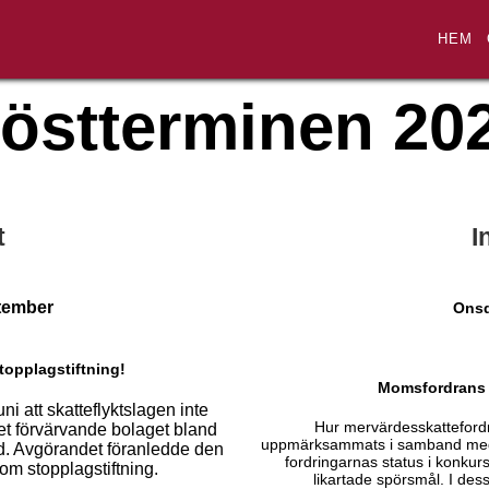
HEM
östterminen 20
t
I
ptember
Onsd
topplagstiftning!
Momsfordrans 
i att skatteflyktslagen inte
Hur mervärdesskattefordri
det förvärvande bolaget bland
uppmärksammats i samband med et
ld. Avgörandet föranledde den
fordringarnas status i konkur
 om stopplagstiftning.
likartade spörsmål. I dess