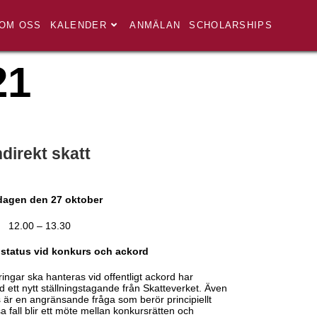
OM OSS
KALENDER
ANMÄLAN
SCHOLARSHIPS
21
ndirekt skatt
agen den 27 oktober
12.00 – 13.30
status vid konkurs och ackord
ngar ska hanteras vid offentligt ackord har
t nytt ställningstagande från Skatteverket. Även
s är en angränsande fråga som berör principiellt
a fall blir ett möte mellan konkursrätten och