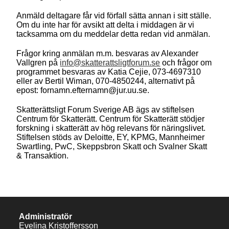
Anmäld deltagare får vid förfall sätta annan i sitt ställe.
Om du inte har för avsikt att delta i middagen är vi
tacksamma om du meddelar detta redan vid anmälan.
Frågor kring anmälan m.m. besvaras av Alexander
Vallgren på
info@skatterattsligtforum.se
och frågor om
programmet besvaras av Katia Cejie, 073-4697310
eller av Bertil Wiman, 070-4850244, alternativt på
epost: fornamn.efternamn@jur.uu.se.
Skatterättsligt Forum Sverige AB ägs av stiftelsen
Centrum för Skatterätt. Centrum för Skatterätt stödjer
forskning i skatterätt av hög relevans för näringslivet.
Stiftelsen stöds av Deloitte, EY, KPMG, Mannheimer
Swartling, PwC, Skeppsbron Skatt och Svalner Skatt
& Transaktion.
Administratör
Evelina Kristoffersson