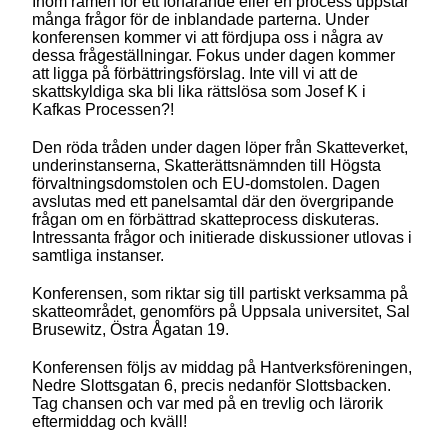
Inom ramen för ett förfarande eller en process uppstår
många frågor för de inblandade parterna. Under
konferensen kommer vi att fördjupa oss i några av
dessa frågeställningar. Fokus under dagen kommer
att ligga på förbättringsförslag. Inte vill vi att de
skattskyldiga ska bli lika rättslösa som Josef K i
Kafkas Processen?!
Den röda tråden under dagen löper från Skatteverket,
underinstanserna, Skatterättsnämnden till Högsta
förvaltningsdomstolen och EU-domstolen. Dagen
avslutas med ett panelsamtal där den övergripande
frågan om en förbättrad skatteprocess diskuteras.
Intressanta frågor och initierade diskussioner utlovas i
samtliga instanser.
Konferensen, som riktar sig till partiskt verksamma på
skatteområdet, genomförs på Uppsala universitet, Sal
Brusewitz, Östra Ågatan 19.
Konferensen följs av middag på Hantverksföreningen,
Nedre Slottsgatan 6, precis nedanför Slottsbacken.
Tag chansen och var med på en trevlig och lärorik
eftermiddag och kväll!